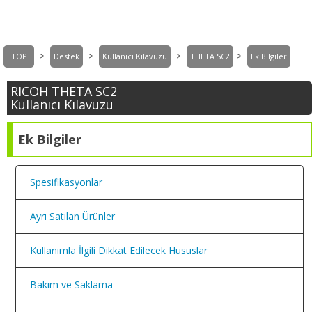
>
>
>
>
TOP
Destek
Kullanıcı Kılavuzu
THETA SC2
Ek Bilgiler
RICOH THETA SC2
Kullanıcı Kılavuzu
Ek Bilgiler
Spesifikasyonlar
Ayrı Satılan Ürünler
Kullanımla İlgili Dikkat Edilecek Hususlar
Bakım ve Saklama