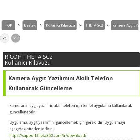
>
>
>
>
TOP
Destek
Kullanıcı Kılavuzu
THETA SC2
Kamera Aygıt Ya
Z1
SC2
RICOH THETA SC2
Kullanıcı Kılavuzu
Kamera Aygıt Yazılımını Akıllı Telefon
Kullanarak Güncelleme
Kameranın aygıt yazılımı, akıllı telefon için temel uygulama kullanılarak
güncellenebilir.
Uygulama, aygıt yazılımını güncellemek için gereklidir. Uygulamayı
aşağıdaki siteden indirin.
https://support.theta360.com/tr/download/