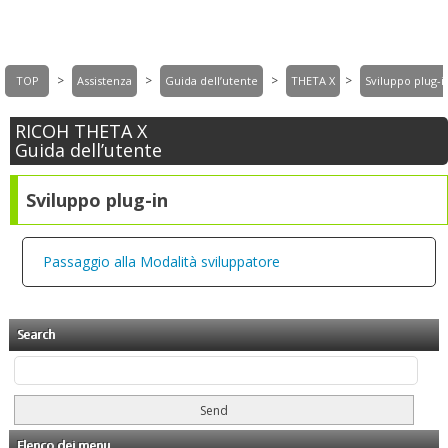
>
>
>
>
TOP
Assistenza
Guida dell’utente
THETA X
Sviluppo plug-i
RICOH THETA X
Guida dell’utente
Sviluppo plug-in
Passaggio alla Modalità sviluppatore
Search
Elenco dei menu