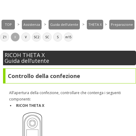
>
>
>
>
TOP
Assistenza
Guida dell’utente
THETA X
Preparazione
Z1
X
V
SC2
SC
S
m15
RICOH THETA X
Guida dell’utente
Controllo della confezione
All’apertura della confezione, controllare che contenga i seguenti
componenti:
RICOH THETA X