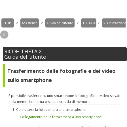
>
>
>
>
TOP
Assistenza
Guida dell’utente
THETA X
Visualizzazion
X
RICOH THETA X
Guida dell’utente
Trasferimento delle fotografie e dei video
sullo smartphone
È possibile trasferire su uno smartphone le fotografie e i video salvati
nella memoria interna o su una scheda di memoria.
Connettere la fotocamera allo smartphone.
Collegamento della fotocamera a uno smartphone